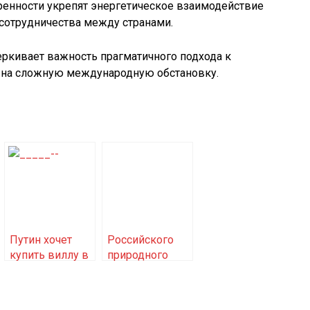
ренности укрепят энергетическое взаимодействие
 сотрудничества между странами.
ркивает важность прагматичного подхода к
 на сложную международную обстановку.
Путин хочет
Российского
купить виллу в
природного
Коста-дель-
газа хватит
Соль
всем