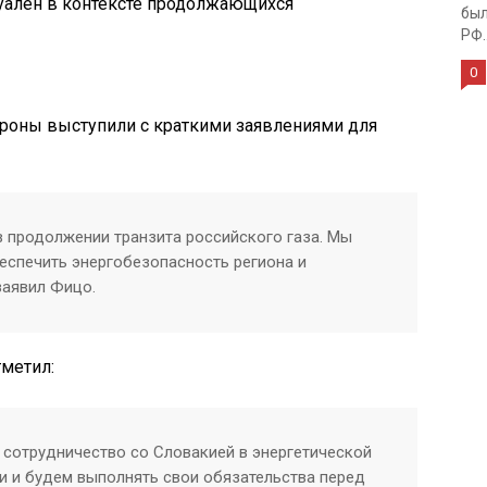
ктуален в контексте продолжающихся
был
РФ..
0
роны выступили с краткими заявлениями для
в продолжении транзита российского газа. Мы
беспечить энергобезопасность региона и
заявил Фицо.
тметил:
 сотрудничество со Словакией в энергетической
и и будем выполнять свои обязательства перед