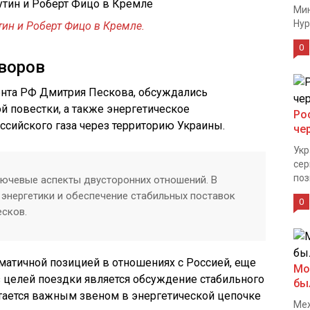
Мин
Нур
ин и Роберт Фицо в Кремле.
0
воров
ента РФ Дмитрия Пескова, обсуждались
 повестки, а также энергетическое
Ро
оссийского газа через территорию Украины.
че
Укр
сер
поз
лючевые аспекты двусторонних отношений. В
 энергетики и обеспечение стабильных поставок
0
есков.
матичной позицией в отношениях с Россией, еще
Мо
из целей поездки является обсуждение стабильного
бы
остается важным звеном в энергетической цепочке
Меж