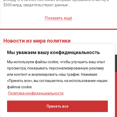
$500 млрд, свидетельствуют данные...
Показать ещё
Новости из мира политики
Мы уважаем вашу конфиденциальность
Об издании
Контакты
Политика конфиденциальности
Мы используем файлы cookie, чтобы улучшить ваш опыт
Карта сайта
просмотра, показывать персонализированную рекламу
или контент и анализировать наш трафик. Нажимая
Перепечатка материалов cетевого издания «BESTofNEWS (Лучшие
«Принять все», вы соглашаетесь на использование наших
новости и статьи)», использование их в любой форме, в том числе и в
файлов cookie.
электронных СМИ, возможно только при наличии активной ссылки,
открытой к индексации поисковыми сервисами, на использованные
Политика конфиденциальности
новости или на главную страницу.
Настоящий ресурс может содержать материалы 18+
Принять все
Независимое издание «Лучшие новости и статьи». Все права
защищены. © 2009 - 2026.