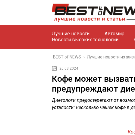
Лучшие новости
Автомир
Новости высоких технологий
BEST of NEWS
›
Лучшие новости из жиз
20.03.2024
Кофе может вызвать
предупреждают дие
Диетологи предостерегают от возмо
усталости: несколько чашек кофе в де
Коф