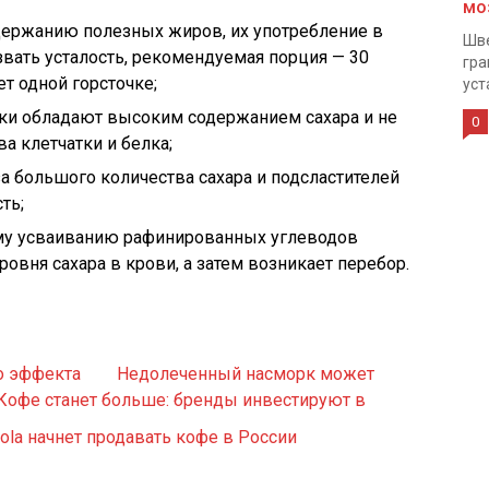
мо
держанию полезных жиров, их употребление в
Шве
вать усталость, рекомендуемая порция — 30
гра
ет одной горсточке;
уст
тки обладают высоким содержанием сахара и не
0
а клетчатки и белка;
за большого количества сахара и подсластителей
ть;
му усваиванию рафинированных углеводов
овня сахара в крови, а затем возникает перебор.
о эффекта
Недолеченный насморк может
Кофе станет больше: бренды инвестируют в
ola начнет продавать кофе в России