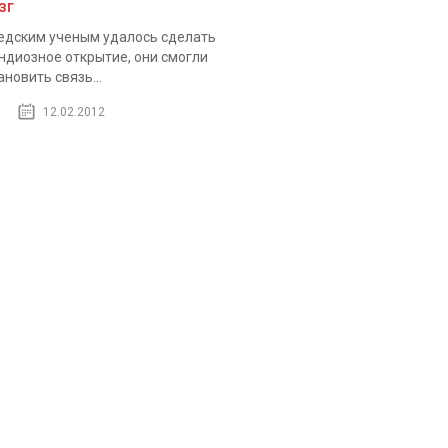
зг
дским ученым удалось сделать
ндиозное открытие, они смогли
ановить связь...
12.02.2012