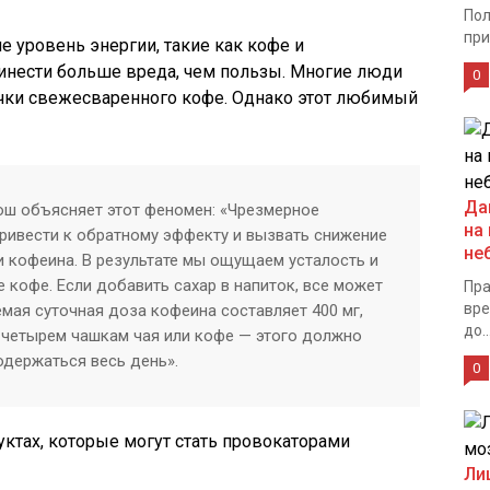
Пол
при
уровень энергии, такие как кофе и
ринести больше вреда, чем пользы. Многие люди
0
ечки свежесваренного кофе. Однако этот любимый
Да
ош объясняет этот феномен: «Чрезмерное
на
ривести к обратному эффекту и вызвать снижение
не
и кофеина. В результате мы ощущаем усталость и
кофе. Если добавить сахар в напиток, все может
Пра
вре
мая суточная доза кофеина составляет 400 мг,
до..
 четырем чашкам чая или кофе — этого должно
одержаться весь день».
0
уктах, которые могут стать провокаторами
Ли