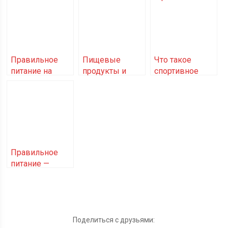
Правильное
Пищевые
Что такое
питание на
продукты и
спортивное
страже
спиртные
питание?
женского
напитки в
здоровья
Турции
небезопасны
для здоровья
Правильное
питание —
залог
успешных
тренировок
Поделиться с друзьями: