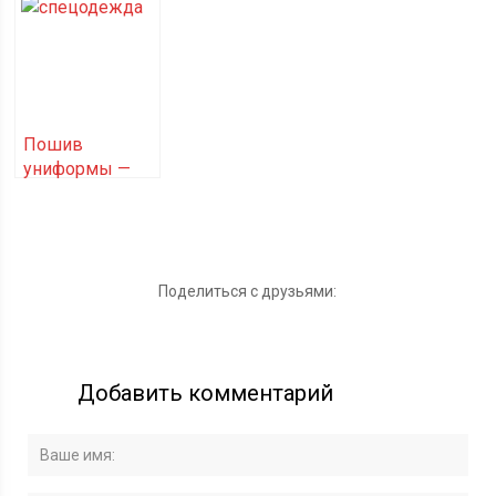
изучать с
виртуальный
не роскошь, а
детства?
сервис для
необходимость
изучения
языков
Пошив
униформы —
необходимость
для
корпоративного
имиджа и
безопасности
Поделиться с друзьями:
персонала
Добавить комментарий