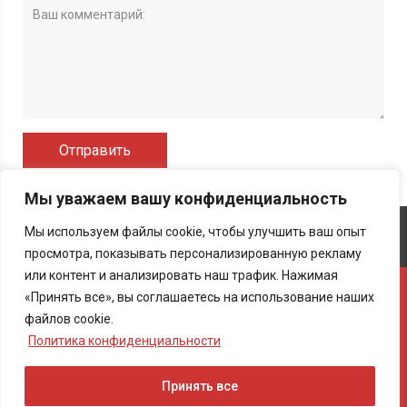
Мы уважаем вашу конфиденциальность
Об издании
Контакты
Политика конфиденциальности
Мы используем файлы cookie, чтобы улучшить ваш опыт
Карта сайта
просмотра, показывать персонализированную рекламу
или контент и анализировать наш трафик. Нажимая
Перепечатка материалов cетевого издания «BESTofNEWS (Лучшие
«Принять все», вы соглашаетесь на использование наших
новости и статьи)», использование их в любой форме, в том числе и в
файлов cookie.
электронных СМИ, возможно только при наличии активной ссылки,
открытой к индексации поисковыми сервисами, на использованные
Политика конфиденциальности
новости или на главную страницу.
Настоящий ресурс может содержать материалы 18+
Принять все
Независимое издание «Лучшие новости и статьи». Все права