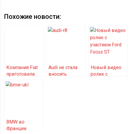
Похожие новости:
Компания Fiat
Audi не стала
Новый видео
приготовила
вносить
ролик с
сюрприз ко
серьезные
участием Ford
дню
изменения в
Focus ST
празднования
новый R8
150 летия
обьединения
Италии
BMW во
Франции