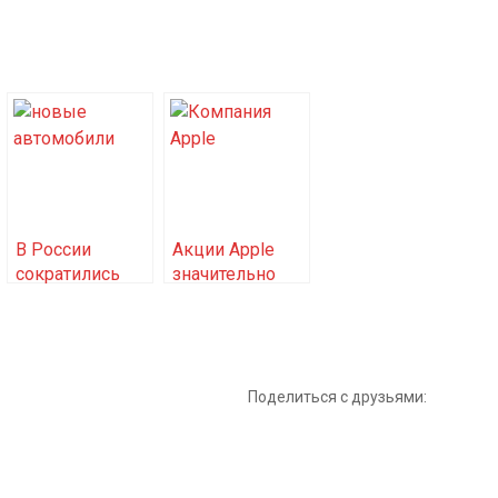
В России
Акции Apple
сократились
значительно
объемы
подешевели
продаж новых
из-за
автомобилей
отсутствия
новых iPhone
Поделиться с друзьями: