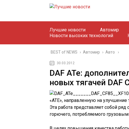
Лучшие новости
Автомир
Новости высоких технологий
BEST of NEWS
›
Автомир
›
Авто
30.03.2012
DAF ATe: дополните
новых тягачей DAF C
«АТЕ», направленную на улучшение 
Эта работа представляет собой ря
горючего, потребляемого грузовым
В целях повышения качества работ