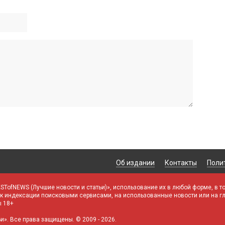
Об издании
Контакты
Поли
STofNEWS (Лучшие новости и статьи)», использование их в любой форме, в т
й к индексации поисковыми сервисами, на использованные новости или на г
ы 18+
». Все права защищены. © 2009 - 2026.