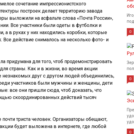
Смелое сочетание импрессионистского
об
тектуры построек делает территорию завода
Иго
ры выложили на асфальте слова «Почта России»,
под
ии. Все участники были одеты в футболки и
0
, а в руках у них находились коробки, которые
. Все действие снималось на несколько фото- и
Ру
ыла придумана для того, чтоб продемонстрировать
Зер
для страны. Как и в жизни, во время акции
пол
е незнакомых друг с другом людей объединились,
0
Среди участников были мужчины и женщины, дети
ые: все они пришли сюда, чтоб доказать, что
мощью скоординированных действий тысяч
Эс
Пре
удо
 почти триста человек. Организаторы обещают,
удо
акции будет выложена в интернете, где любой
0